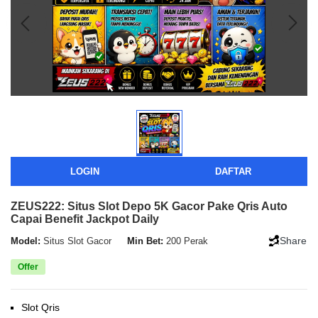
LOGIN
DAFTAR
ZEUS222: Situs Slot Depo 5K Gacor Pake Qris Auto
Capai Benefit Jackpot Daily
Share
Model:
Situs Slot Gacor
Min Bet:
200 Perak
Offer
Slot Qris