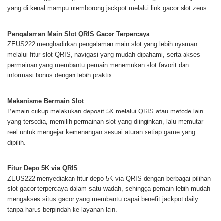
yang di kenal mampu memborong jackpot melalui link gacor slot zeus.
Pengalaman Main Slot QRIS Gacor Terpercaya
ZEUS222 menghadirkan pengalaman main slot yang lebih nyaman
melalui fitur slot QRIS, navigasi yang mudah dipahami, serta akses
permainan yang membantu pemain menemukan slot favorit dan
informasi bonus dengan lebih praktis.
Mekanisme Bermain Slot
Pemain cukup melakukan deposit 5K melalui QRIS atau metode lain
yang tersedia, memilih permainan slot yang diinginkan, lalu memutar
reel untuk mengejar kemenangan sesuai aturan setiap game yang
dipilih.
Fitur Depo 5K via QRIS
ZEUS222 menyediakan fitur depo 5K via QRIS dengan berbagai pilihan
slot gacor terpercaya dalam satu wadah, sehingga pemain lebih mudah
mengakses situs gacor yang membantu capai benefit jackpot daily
tanpa harus berpindah ke layanan lain.