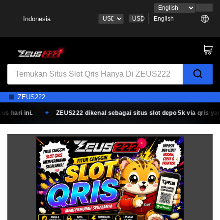
Indonesia
USD
English
ZEUS222
i ini.
ZEUS222 dikenal sebagai situs slot depo 5k via qris yang suda