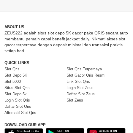
ABOUT US
ZEUS222 adalah situs slot depo 5K gacor pake QRIS secara auto
membantu pemain capai benefit jackpot daily. Nikmati akses slot
gacor terpercaya dengan deposit minimal dan transaksi praktis
setiap hari.
QUICK LINKS
Slot Qris
Slot Qris Terpercaya
Slot Depo 5K
Slot Gacor Qris Resmi
Slot 5000
Link Slot Qris
Situs Slot Qris
Login Slot Zeus
Slot Depo 5k
Daftar Slot Zeus
Login Slot Qris
Slot Zeus
Daftar Slot Qris
Alternatif Slot Qris
DOWNLOAD OUR APP