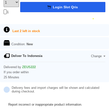
Login Slot Qris
1
Last 2 left in stock
Condition:
New
Deliver To
Indonesia
Change
Delivered by
ZEUS222
If you order within
25 Minutes
Delivery fees and import charges will be shown and calculated
during checkout.
Report incorrect or inappropriate product information.