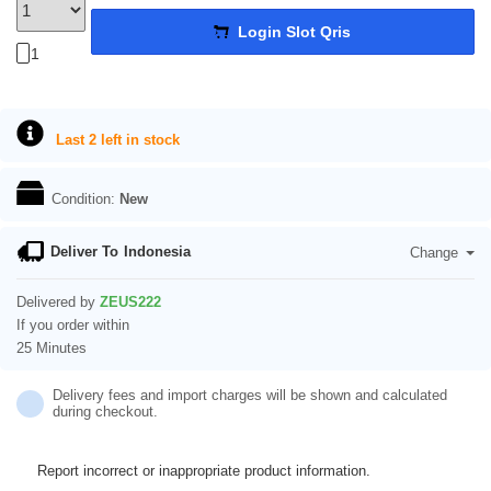
Login Slot Qris
1
Last 2 left in stock
Condition:
New
Deliver To
Indonesia
Change
Delivered by
ZEUS222
If you order within
25 Minutes
Delivery fees and import charges will be shown and calculated
during checkout.
Report incorrect or inappropriate product information.