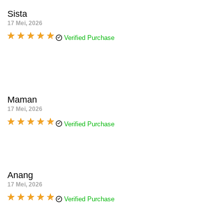
Sista
17 Mei, 2026
Verified Purchase
Yang pertama saya lihat justru slot 5000 nya. Selain itu akses
ZEUS222 juga mudah dipahami, jadi lebih enak main slot qris
tanpa harus mencari informasi dari banyak tempat.
Maman
17 Mei, 2026
Verified Purchase
selian murah, slot 5000 juga ternyata gacor bisa untuk withdraw
dengan angka yang lumayan besar.
Anang
17 Mei, 2026
Verified Purchase
Slot qris cukup beragam dan semuanya tersusun jelas. Saya lebih