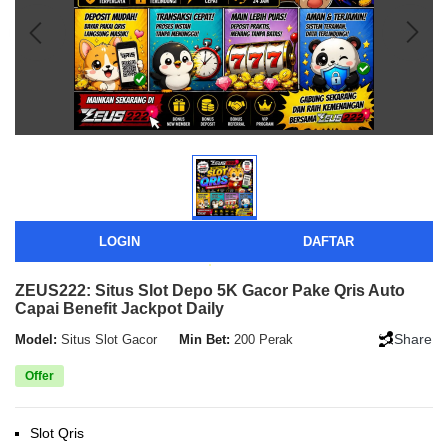
LOGIN
DAFTAR
ZEUS222: Situs Slot Depo 5K Gacor Pake Qris Auto
Capai Benefit Jackpot Daily
Share
Model:
Situs Slot Gacor
Min Bet:
200 Perak
Offer
Slot Qris