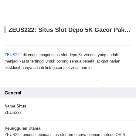
ZEUS222: Situs Slot Depo 5K Gacor Pake Qris Auto Capai Benefit Jackpot Daily
ZEUS222
dikenal sebagai situs slot depo 5k via qris yang sudah
menjadi kasta tertinggi untuk borong semua benefit jackpot harian
eksklusif hanya ada di link gacor slot zeus hari ini.
General
Nama Situs
ZEUS222
Keunggulan Utama
ZEUS222 unggul sebagai situs slot terpercaya dengan metode QRIS