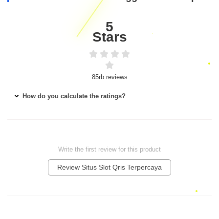
5
Stars
85rb reviews
How do you calculate the ratings?
Write the first review for this product
Review Situs Slot Qris Terpercaya
Thank you for rating!
Write a full reviews.