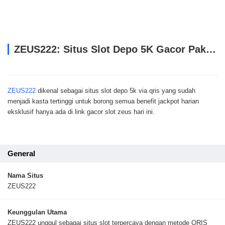
ZEUS222: Situs Slot Depo 5K Gacor Pake Qris Auto Capai Benefit Jackpot Daily
ZEUS222
dikenal sebagai situs slot depo 5k via qris yang sudah
menjadi kasta tertinggi untuk borong semua benefit jackpot harian
eksklusif hanya ada di link gacor slot zeus hari ini.
General
Nama Situs
ZEUS222
Keunggulan Utama
ZEUS222 unggul sebagai situs slot terpercaya dengan metode QRIS