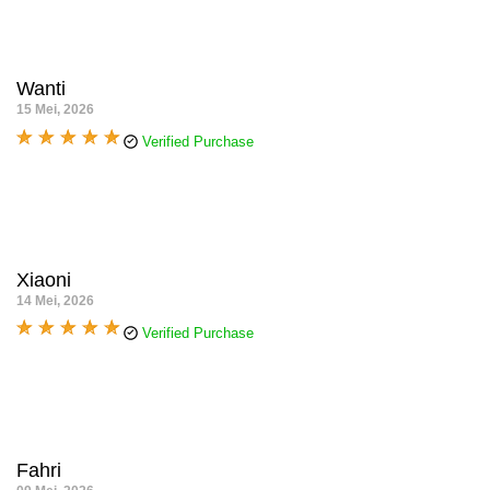
mudah menentukan permainan tanpa harus berpindah ke
platform lain.
Wanti
15 Mei, 2026
Verified Purchase
Yang saya suka bukan cuma layanan bantuannya, tetapi juga
cara ZEUS222 menyusun informasi akses dan program diskon
sehingga semuanya terasa lebih mudah dipahami.
Xiaoni
14 Mei, 2026
Verified Purchase
Program diskon yang tersedia cukup menarik buat saya. Nilai
tambahnya bukan hanya potongannya, tetapi karena seluruh
layanan dan permainan tersusun dalam satu platform.
Fahri