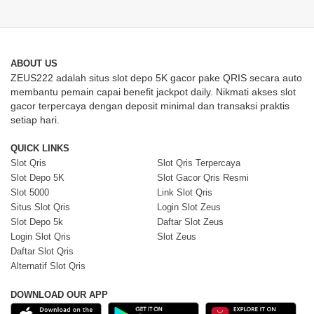
ABOUT US
ZEUS222 adalah situs slot depo 5K gacor pake QRIS secara auto
membantu pemain capai benefit jackpot daily. Nikmati akses slot
gacor terpercaya dengan deposit minimal dan transaksi praktis
setiap hari.
QUICK LINKS
Slot Qris
Slot Qris Terpercaya
Slot Depo 5K
Slot Gacor Qris Resmi
Slot 5000
Link Slot Qris
Situs Slot Qris
Login Slot Zeus
Slot Depo 5k
Daftar Slot Zeus
Login Slot Qris
Slot Zeus
Daftar Slot Qris
Alternatif Slot Qris
DOWNLOAD OUR APP