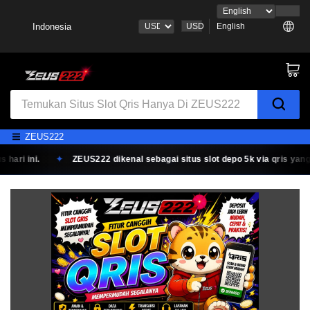
Indonesia
USD
English
ZEUS222
 ini.
ZEUS222 dikenal sebagai situs slot depo 5k via qris yang sudah