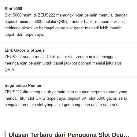
Slot 5000
Slot 5000 resmi di ZEUS222 memungkinkan pemain memulai dengan
deposit minimal 5000 melalui QRIS, transfer bank, maupun e-wallet,
sehingga akses ke berbagai game slot gacor menjadi lebih mudah,
cepat, dan terpercaya.
Link Gacor Slot Zeus
ZEUS222 sudah menjadi link gacor slot zeus hari ini sehingga
meringankan pemain untuk capai jackpot optimal melalui jalur slot
QRIS.
Segmentasi Pemain
ZEUS222 dirancang untuk pemain baru maupun berpengalaman yang
mencari fitur slot QRIS terpercaya, deposit 5K, slot 5000 gacor, serta
pengalaman main slot yang lebih gampang cuan dalam satu sesi.
Ulasan Terbaru dari Pengguna Slot Depo 5000 Via Qris