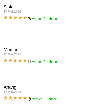
Sista
17 Mei, 2026
Verified Purchase
Yang pertama saya lihat justru slot 5000 nya. Selain itu akses
ZEUS222 juga mudah dipahami, jadi lebih enak main slot qris
tanpa harus mencari informasi dari banyak tempat.
Maman
17 Mei, 2026
Verified Purchase
selian murah, slot 5000 juga ternyata gacor bisa untuk withdraw
dengan angka yang lumayan besar.
Anang
17 Mei, 2026
Verified Purchase
Slot qris cukup beragam dan semuanya tersusun jelas. Saya lebih