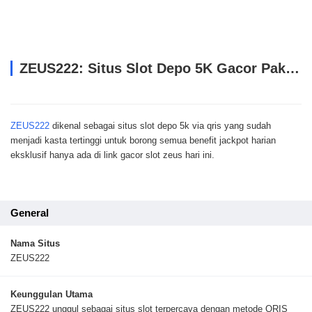
ZEUS222: Situs Slot Depo 5K Gacor Pake Qris Auto Capai Benefit Jackpot Daily
ZEUS222
dikenal sebagai situs slot depo 5k via qris yang sudah
menjadi kasta tertinggi untuk borong semua benefit jackpot harian
eksklusif hanya ada di link gacor slot zeus hari ini.
General
Nama Situs
ZEUS222
Keunggulan Utama
ZEUS222 unggul sebagai situs slot terpercaya dengan metode QRIS