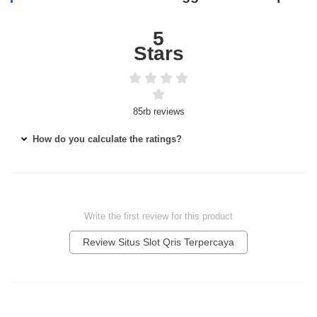
5
Stars
85rb reviews
How do you calculate the ratings?
Write the first review for this product
Review Situs Slot Qris Terpercaya
Thank you for rating!
Write a full reviews.