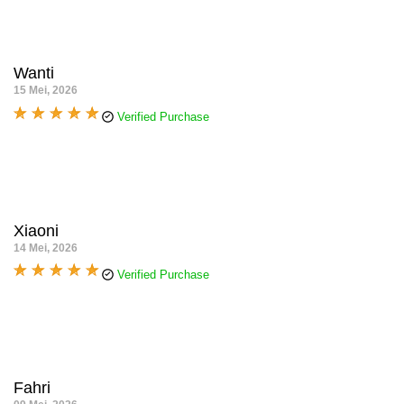
mudah menentukan permainan tanpa harus berpindah ke
platform lain.
Wanti
15 Mei, 2026
Verified Purchase
Yang saya suka bukan cuma layanan bantuannya, tetapi juga
cara ZEUS222 menyusun informasi akses dan program diskon
sehingga semuanya terasa lebih mudah dipahami.
Xiaoni
14 Mei, 2026
Verified Purchase
Program diskon yang tersedia cukup menarik buat saya. Nilai
tambahnya bukan hanya potongannya, tetapi karena seluruh
layanan dan permainan tersusun dalam satu platform.
Fahri