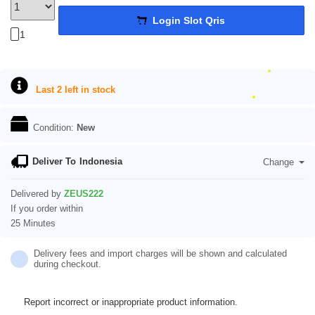
Login Slot Qris
1
Last 2 left in stock
Condition:
New
Deliver To
Indonesia
Change
Delivered by
ZEUS222
If you order within
25 Minutes
Delivery fees and import charges will be shown and calculated
during checkout.
Report incorrect or inappropriate product information.