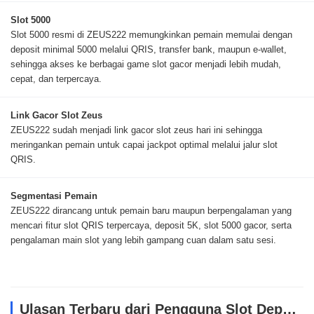
Slot 5000
Slot 5000 resmi di ZEUS222 memungkinkan pemain memulai dengan
deposit minimal 5000 melalui QRIS, transfer bank, maupun e-wallet,
sehingga akses ke berbagai game slot gacor menjadi lebih mudah,
cepat, dan terpercaya.
Link Gacor Slot Zeus
ZEUS222 sudah menjadi link gacor slot zeus hari ini sehingga
meringankan pemain untuk capai jackpot optimal melalui jalur slot
QRIS.
Segmentasi Pemain
ZEUS222 dirancang untuk pemain baru maupun berpengalaman yang
mencari fitur slot QRIS terpercaya, deposit 5K, slot 5000 gacor, serta
pengalaman main slot yang lebih gampang cuan dalam satu sesi.
Ulasan Terbaru dari Pengguna Slot Depo 5000 Via Qris