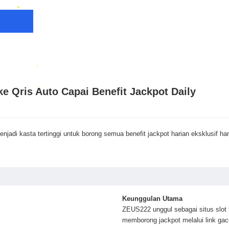
e Qris Auto Capai Benefit Jackpot Daily
njadi kasta tertinggi untuk borong semua benefit jackpot harian eksklusif hany
Keunggulan Utama
ZEUS222 unggul sebagai situs slo
memborong jackpot melalui link gaco