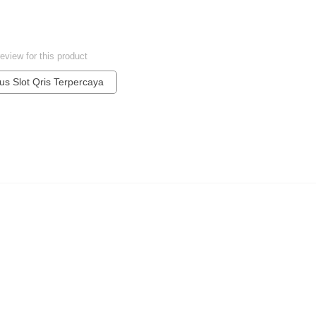
 review for this product
us Slot Qris Terpercaya
ating!
eviews.
es ZEUS222 juga mudah dipahami, jadi lebih enak main slot qris tanpa 