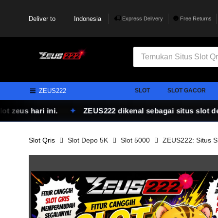
Deliver to
Indonesia
Express Delivery
Free Returns
ZEUS222
SLOT
SLOT GACOR
ri ini.
ZEUS222 dikenal sebagai situs slot depo 5k via 
Slot Qris
Slot Depo 5K
Slot 5000
ZEUS222: Situs Sl