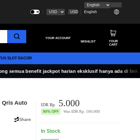
USD
English
YOUR ACCOUNT
YOUR
WISHLIST
CART
TUS SLOT GACOR
enefit jackpot harian eksklusif hanya ada di link gacor slot
5.000
 Qris Auto
IDR Rp.
Was
IDR Rp.
100.000
90% OFF
Share
In Stock
Login Slot Qris