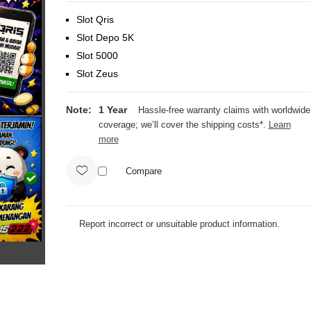
Slot Qris
Slot Depo 5K
Slot 5000
Slot Zeus
Note:
1 Year
Hassle-free warranty claims with worldwide
coverage; we’ll cover the shipping costs*.
Learn
more
Compare
Report incorrect or unsuitable product information.