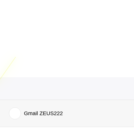
i tambahnya bukan hanya potongannya, tetapi karena seluruh layanan
hana dan informasi slot qris mudah ditemukan. Buat saya itu lebih p
Gmail ZEUS222