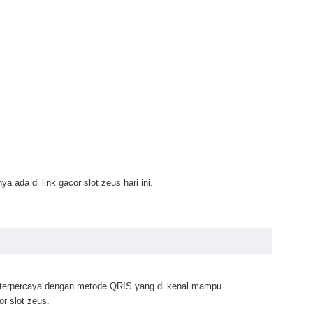
a ada di link gacor slot zeus hari ini.
t terpercaya dengan metode QRIS yang di kenal mampu
r slot zeus.