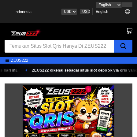
Indonesia
USD
English
ZEUS222
 ini.
ZEUS222 dikenal sebagai situs slot depo 5k via qris yang sudah