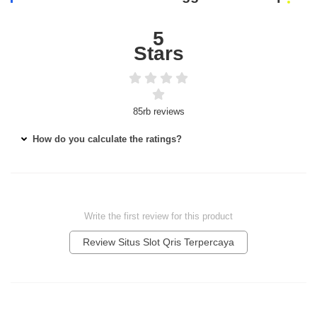
5
Stars
85rb reviews
How do you calculate the ratings?
Write the first review for this product
Review Situs Slot Qris Terpercaya
Thank you for rating!
Write a full reviews.