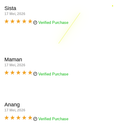
Sista
17 Mei, 2026
Verified Purchase
Yang pertama saya lihat justru slot 5000 nya. Selain itu akses
ZEUS222 juga mudah dipahami, jadi lebih enak main slot qris
tanpa harus mencari informasi dari banyak tempat.
Maman
17 Mei, 2026
Verified Purchase
selian murah, slot 5000 juga ternyata gacor bisa untuk withdraw
dengan angka yang lumayan besar.
Anang
17 Mei, 2026
Verified Purchase
Slot qris cukup beragam dan semuanya tersusun jelas. Saya lebih