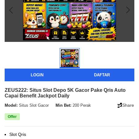
LOGIN
DAFTAR
ZEUS222: Situs Slot Depo 5K Gacor Pake Qris Auto
Capai Benefit Jackpot Daily
Share
Model:
Situs Slot Gacor
Min Bet:
200 Perak
Offer
Slot Qris