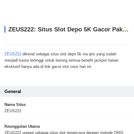
ZEUS222: Situs Slot Depo 5K Gacor Pake Qris Auto Capai Benefit Jackpot Daily
ZEUS222
dikenal sebagai situs slot depo 5k via qris yang sudah
menjadi kasta tertinggi untuk borong semua benefit jackpot harian
eksklusif hanya ada di link gacor slot zeus hari ini.
General
Nama Situs
ZEUS222
Keunggulan Utama
ZEUS222 unggul sebagai situs slot terpercaya dengan metode QRIS