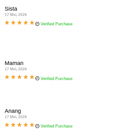
Sista
17 Mei, 2026
Verified Purchase
Yang pertama saya lihat justru slot 5000 nya. Selain itu akses
ZEUS222 juga mudah dipahami, jadi lebih enak main slot qris
tanpa harus mencari informasi dari banyak tempat.
Maman
17 Mei, 2026
Verified Purchase
selian murah, slot 5000 juga ternyata gacor bisa untuk withdraw
dengan angka yang lumayan besar.
Anang
17 Mei, 2026
Verified Purchase
Slot qris cukup beragam dan semuanya tersusun jelas. Saya lebih