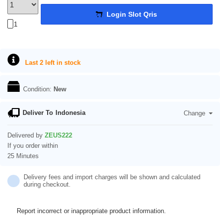
Login Slot Qris
1
Last 2 left in stock
Condition:
New
Deliver To
Indonesia
Change
Delivered by
ZEUS222
If you order within
25 Minutes
Delivery fees and import charges will be shown and calculated
during checkout.
Report incorrect or inappropriate product information.