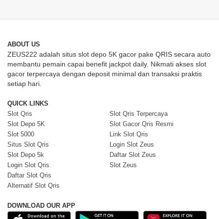
ABOUT US
ZEUS222 adalah situs slot depo 5K gacor pake QRIS secara auto
membantu pemain capai benefit jackpot daily. Nikmati akses slot
gacor terpercaya dengan deposit minimal dan transaksi praktis
setiap hari.
QUICK LINKS
Slot Qris
Slot Qris Terpercaya
Slot Depo 5K
Slot Gacor Qris Resmi
Slot 5000
Link Slot Qris
Situs Slot Qris
Login Slot Zeus
Slot Depo 5k
Daftar Slot Zeus
Login Slot Qris
Slot Zeus
Daftar Slot Qris
Alternatif Slot Qris
DOWNLOAD OUR APP