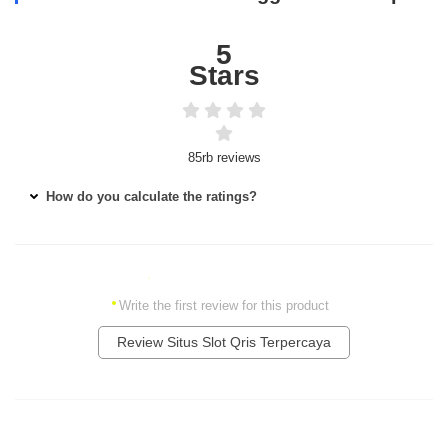
5
Stars
85rb reviews
How do you calculate the ratings?
Write the first review for this product
Review Situs Slot Qris Terpercaya
Thank you for rating!
Write a full reviews.