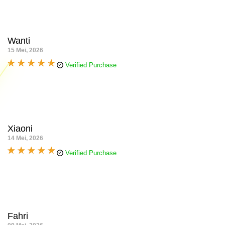
mudah menentukan permainan tanpa harus berpindah ke
platform lain.
Wanti
15 Mei, 2026
Verified Purchase
Yang saya suka bukan cuma layanan bantuannya, tetapi juga
cara ZEUS222 menyusun informasi akses dan program diskon
sehingga semuanya terasa lebih mudah dipahami.
Xiaoni
14 Mei, 2026
Verified Purchase
Program diskon yang tersedia cukup menarik buat saya. Nilai
tambahnya bukan hanya potongannya, tetapi karena seluruh
layanan dan permainan tersusun dalam satu platform.
Fahri