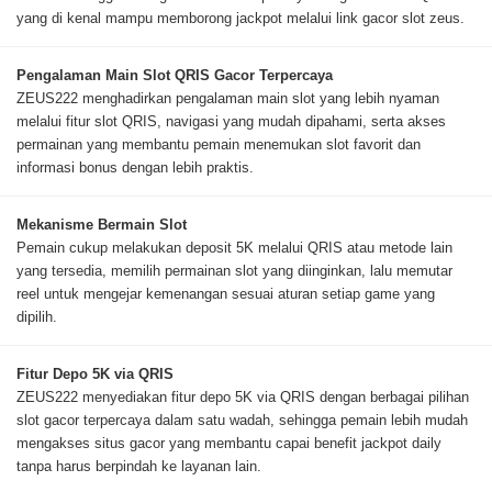
yang di kenal mampu memborong jackpot melalui link gacor slot zeus.
Pengalaman Main Slot QRIS Gacor Terpercaya
ZEUS222 menghadirkan pengalaman main slot yang lebih nyaman
melalui fitur slot QRIS, navigasi yang mudah dipahami, serta akses
permainan yang membantu pemain menemukan slot favorit dan
informasi bonus dengan lebih praktis.
Mekanisme Bermain Slot
Pemain cukup melakukan deposit 5K melalui QRIS atau metode lain
yang tersedia, memilih permainan slot yang diinginkan, lalu memutar
reel untuk mengejar kemenangan sesuai aturan setiap game yang
dipilih.
Fitur Depo 5K via QRIS
ZEUS222 menyediakan fitur depo 5K via QRIS dengan berbagai pilihan
slot gacor terpercaya dalam satu wadah, sehingga pemain lebih mudah
mengakses situs gacor yang membantu capai benefit jackpot daily
tanpa harus berpindah ke layanan lain.