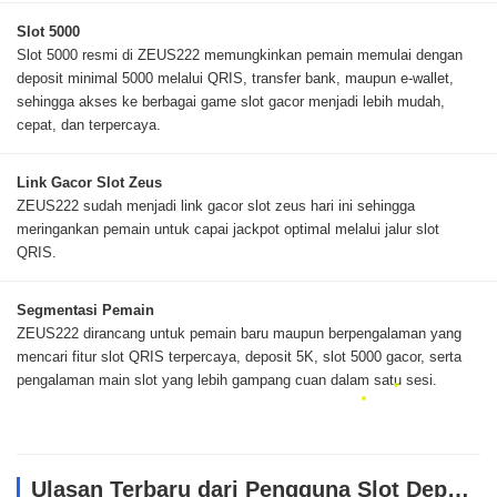
Slot 5000
Slot 5000 resmi di ZEUS222 memungkinkan pemain memulai dengan
deposit minimal 5000 melalui QRIS, transfer bank, maupun e-wallet,
sehingga akses ke berbagai game slot gacor menjadi lebih mudah,
cepat, dan terpercaya.
Link Gacor Slot Zeus
ZEUS222 sudah menjadi link gacor slot zeus hari ini sehingga
meringankan pemain untuk capai jackpot optimal melalui jalur slot
QRIS.
Segmentasi Pemain
ZEUS222 dirancang untuk pemain baru maupun berpengalaman yang
mencari fitur slot QRIS terpercaya, deposit 5K, slot 5000 gacor, serta
pengalaman main slot yang lebih gampang cuan dalam satu sesi.
Ulasan Terbaru dari Pengguna Slot Depo 5000 Via Qris