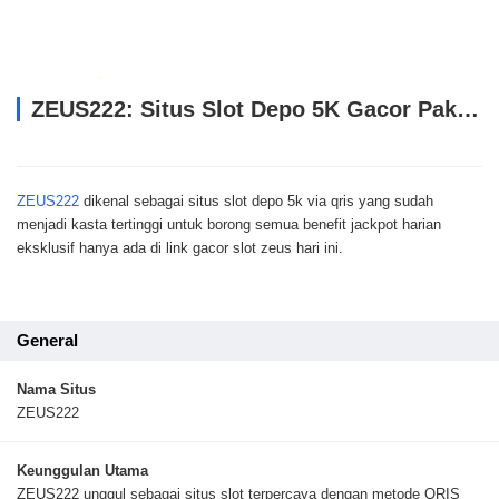
ZEUS222: Situs Slot Depo 5K Gacor Pake Qris Auto Capai Benefit Jackpot Daily
ZEUS222
dikenal sebagai situs slot depo 5k via qris yang sudah
menjadi kasta tertinggi untuk borong semua benefit jackpot harian
eksklusif hanya ada di link gacor slot zeus hari ini.
General
Nama Situs
ZEUS222
Keunggulan Utama
ZEUS222 unggul sebagai situs slot terpercaya dengan metode QRIS