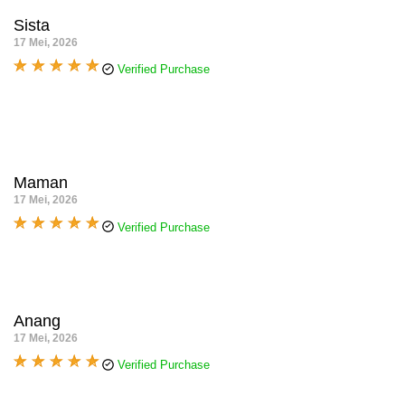
Sista
17 Mei, 2026
Verified Purchase
Yang pertama saya lihat justru slot 5000 nya. Selain itu akses
ZEUS222 juga mudah dipahami, jadi lebih enak main slot qris
tanpa harus mencari informasi dari banyak tempat.
Maman
17 Mei, 2026
Verified Purchase
selian murah, slot 5000 juga ternyata gacor bisa untuk withdraw
dengan angka yang lumayan besar.
Anang
17 Mei, 2026
Verified Purchase
Slot qris cukup beragam dan semuanya tersusun jelas. Saya lebih