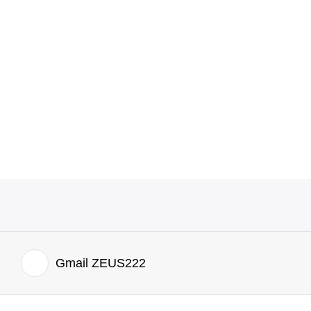
i tambahnya bukan hanya potongannya, tetapi karena seluruh layanan
hana dan informasi slot qris mudah ditemukan. Buat saya itu lebih p
Gmail ZEUS222