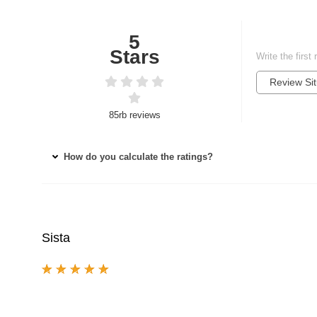
5
Stars
Write the first
Review Sit
Thank you for r
85rb reviews
Write a full r
How do you calculate the ratings?
Sista
Yang pertama saya lihat justru slot 5000 nya. Selain itu aks