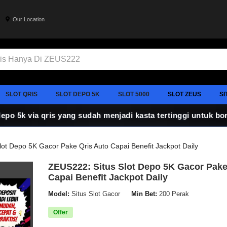
Our Location
SLOT QRIS
SLOT DEPO 5K
SLOT 5000
SLOT ZEUS
SI
qris yang sudah menjadi kasta tertinggi untuk borong semua b
ot Depo 5K Gacor Pake Qris Auto Capai Benefit Jackpot Daily
ZEUS222: Situs Slot Depo 5K Gacor Pake
Capai Benefit Jackpot Daily
Model:
Situs Slot Gacor
Min Bet:
200 Perak
Offer