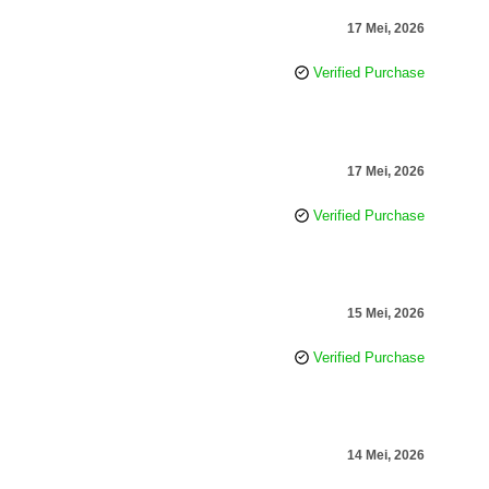
17 Mei, 2026
Verified Purchase
17 Mei, 2026
Verified Purchase
 lain.
15 Mei, 2026
Verified Purchase
gga semuanya terasa lebih mudah dipahami.
14 Mei, 2026