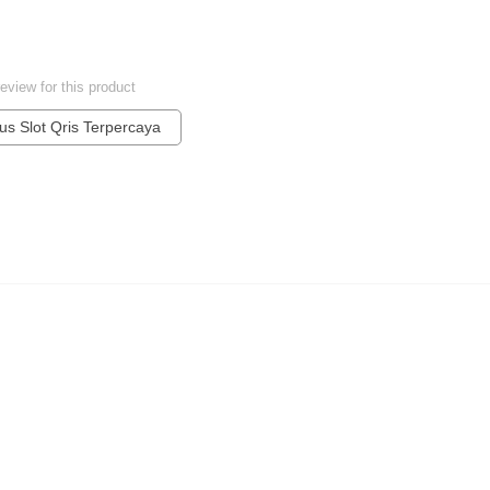
 review for this product
us Slot Qris Terpercaya
ating!
eviews.
es ZEUS222 juga mudah dipahami, jadi lebih enak main slot qris tanpa 