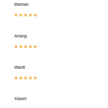
Maman
selian murah, slot 5000 juga ternyata gacor bisa untuk wit
Anang
Slot qris cukup beragam dan semuanya tersusun jelas. Saya
Wanti
Yang saya suka bukan cuma layanan bantuannya, tetapi jug
Xiaoni