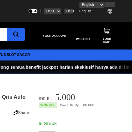
USD
English
YOUR ACCOUNT
YOUR
WISHLIST
CART
TUS SLOT GACOR
enefit jackpot harian eksklusif hanya ada di link gacor slot 
5.000
 Qris Auto
IDR Rp.
Was
IDR Rp.
100.000
90% OFF
Share
In Stock
Login Slot Qris