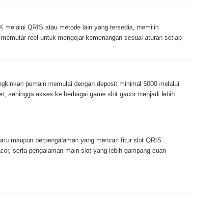
 melalui QRIS atau metode lain yang tersedia, memilih
lu memutar reel untuk mengejar kemenangan sesuai aturan setiap
gkinkan pemain memulai dengan deposit minimal 5000 melalui
et, sehingga akses ke berbagai game slot gacor menjadi lebih
ru maupun berpengalaman yang mencari fitur slot QRIS
gacor, serta pengalaman main slot yang lebih gampang cuan