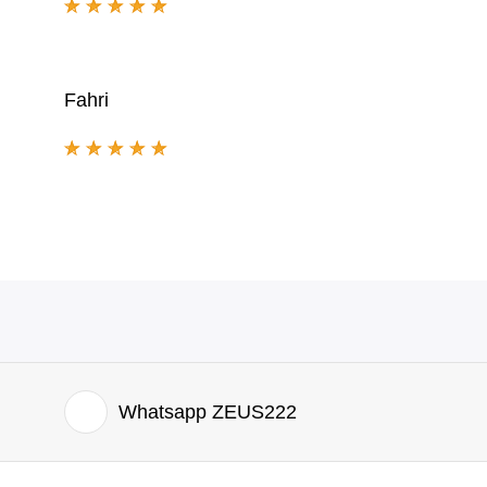
Program diskon yang tersedia cukup menarik buat saya. Nila
Fahri
Saya lebih sering membuka ZEUS222 karena navigasinya seder
Whatsapp ZEUS222