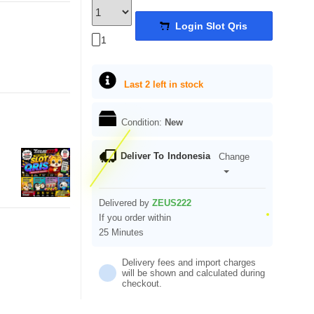
Login Slot Qris
1
Last 2 left in stock
Condition:
New
Deliver To
Indonesia
Change
Delivered by
ZEUS222
If you order within
25 Minutes
Delivery fees and import charges
will be shown and calculated during
checkout.