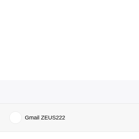
i tambahnya bukan hanya potongannya, tetapi karena seluruh layanan
hana dan informasi slot qris mudah ditemukan. Buat saya itu lebih p
Gmail ZEUS222