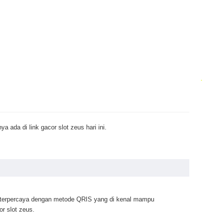
a ada di link gacor slot zeus hari ini.
t terpercaya dengan metode QRIS yang di kenal mampu
r slot zeus.