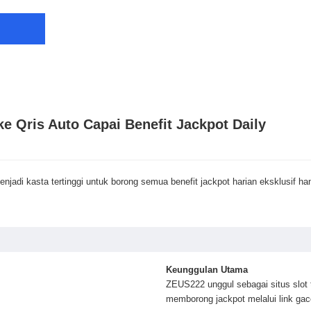
e Qris Auto Capai Benefit Jackpot Daily
njadi kasta tertinggi untuk borong semua benefit jackpot harian eksklusif hany
Keunggulan Utama
ZEUS222 unggul sebagai situs slo
memborong jackpot melalui link gaco