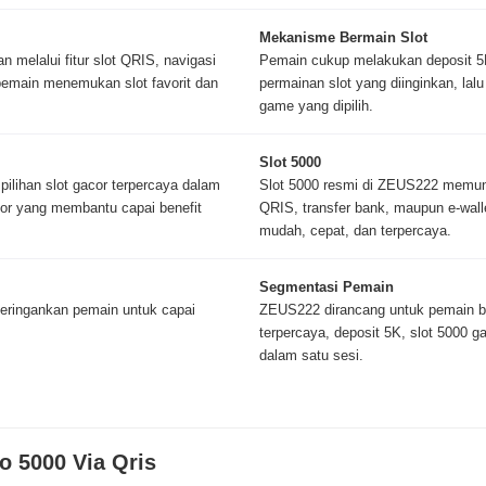
Mekanisme Bermain Slot
melalui fitur slot QRIS, navigasi
Pemain cukup melakukan deposit 5K
emain menemukan slot favorit dan
permainan slot yang diinginkan, la
game yang dipilih.
Slot 5000
ilihan slot gacor terpercaya dalam
Slot 5000 resmi di ZEUS222 memun
or yang membantu capai benefit
QRIS, transfer bank, maupun e-wall
mudah, cepat, dan terpercaya.
Segmentasi Pemain
meringankan pemain untuk capai
ZEUS222 dirancang untuk pemain ba
terpercaya, deposit 5K, slot 5000 
dalam satu sesi.
o 5000 Via Qris