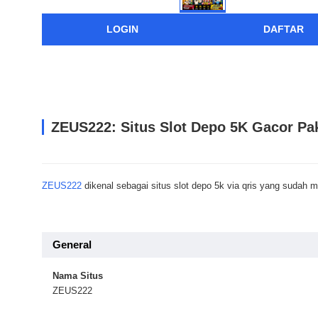
LOGIN
DAFTAR
ZEUS222: Situs Slot Depo 5K Gacor Pak
ZEUS222
dikenal sebagai situs slot depo 5k via qris yang sudah me
General
Nama Situs
ZEUS222