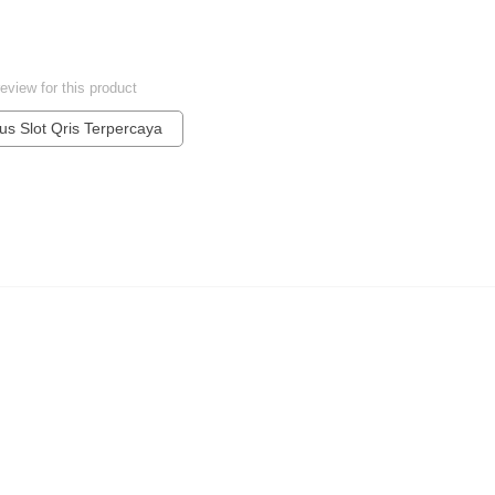
 review for this product
us Slot Qris Terpercaya
ating!
eviews.
es ZEUS222 juga mudah dipahami, jadi lebih enak main slot qris tanpa 