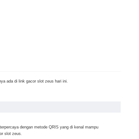
a ada di link gacor slot zeus hari ini.
t terpercaya dengan metode QRIS yang di kenal mampu
r slot zeus.