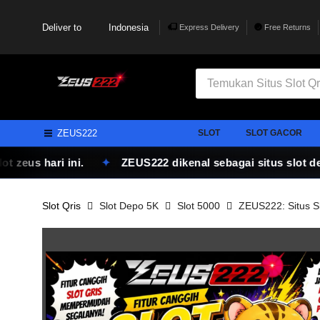
Deliver to
Indonesia
Express Delivery
Free Returns
ZEUS222
SLOT
SLOT GACOR
ri ini.
ZEUS222 dikenal sebagai situs slot depo 5k via 
Slot Qris
Slot Depo 5K
Slot 5000
ZEUS222: Situs Sl