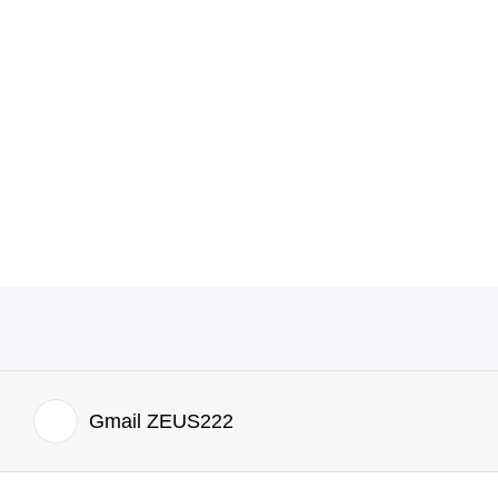
i tambahnya bukan hanya potongannya, tetapi karena seluruh layanan
hana dan informasi slot qris mudah ditemukan. Buat saya itu lebih p
Gmail ZEUS222