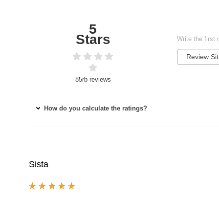
5
Stars
Write the first
Review Sit
Thank you for r
85rb reviews
Write a full r
How do you calculate the ratings?
Sista
Yang pertama saya lihat justru slot 5000 nya. Selain itu aks