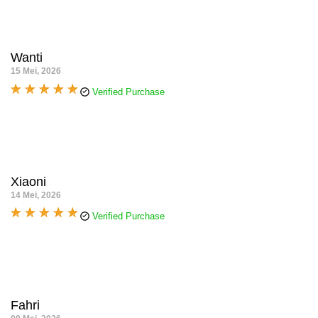
mudah menentukan permainan tanpa harus berpindah ke
platform lain.
Wanti
15 Mei, 2026
Verified Purchase
Yang saya suka bukan cuma layanan bantuannya, tetapi juga
cara ZEUS222 menyusun informasi akses dan program diskon
sehingga semuanya terasa lebih mudah dipahami.
Xiaoni
14 Mei, 2026
Verified Purchase
Program diskon yang tersedia cukup menarik buat saya. Nilai
tambahnya bukan hanya potongannya, tetapi karena seluruh
layanan dan permainan tersusun dalam satu platform.
Fahri