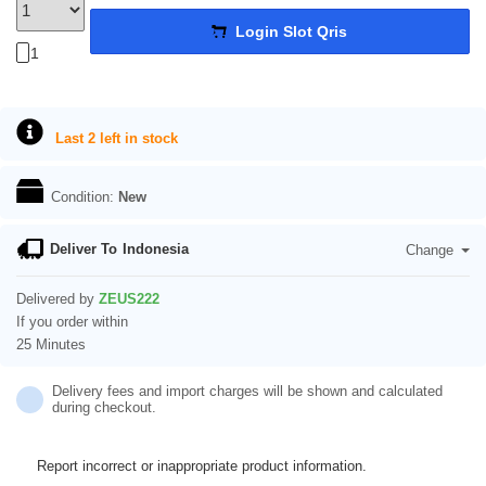
Login Slot Qris
1
Last 2 left in stock
Condition:
New
Deliver To
Indonesia
Change
Delivered by
ZEUS222
If you order within
25 Minutes
Delivery fees and import charges will be shown and calculated
during checkout.
Report incorrect or inappropriate product information.