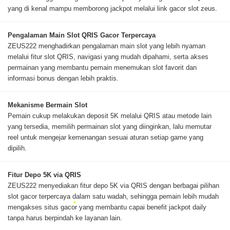
yang di kenal mampu memborong jackpot melalui link gacor slot zeus.
Pengalaman Main Slot QRIS Gacor Terpercaya
ZEUS222 menghadirkan pengalaman main slot yang lebih nyaman
melalui fitur slot QRIS, navigasi yang mudah dipahami, serta akses
permainan yang membantu pemain menemukan slot favorit dan
informasi bonus dengan lebih praktis.
Mekanisme Bermain Slot
Pemain cukup melakukan deposit 5K melalui QRIS atau metode lain
yang tersedia, memilih permainan slot yang diinginkan, lalu memutar
reel untuk mengejar kemenangan sesuai aturan setiap game yang
dipilih.
Fitur Depo 5K via QRIS
ZEUS222 menyediakan fitur depo 5K via QRIS dengan berbagai pilihan
slot gacor terpercaya dalam satu wadah, sehingga pemain lebih mudah
mengakses situs gacor yang membantu capai benefit jackpot daily
tanpa harus berpindah ke layanan lain.