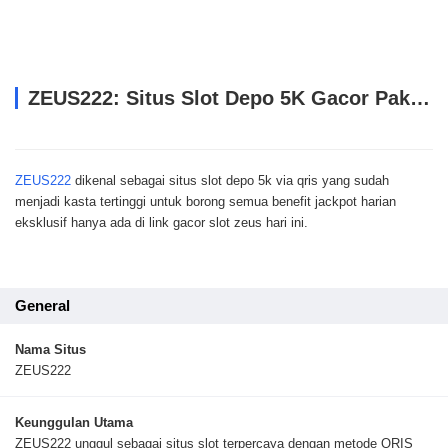
ZEUS222: Situs Slot Depo 5K Gacor Pake Qris Auto Capai Benefit Jackpot Daily
ZEUS222
dikenal sebagai situs slot depo 5k via qris yang sudah
menjadi kasta tertinggi untuk borong semua benefit jackpot harian
eksklusif hanya ada di link gacor slot zeus hari ini.
General
Nama Situs
ZEUS222
Keunggulan Utama
ZEUS222 unggul sebagai situs slot terpercaya dengan metode QRIS