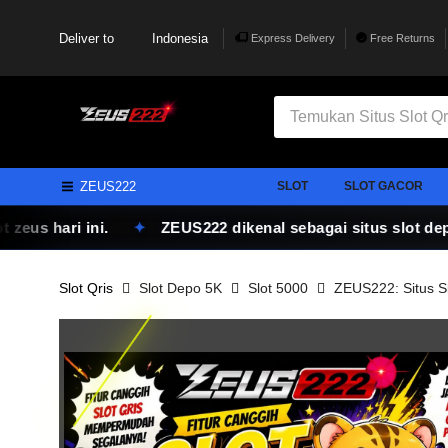
Deliver to
Indonesia
Express Delivery
Free Returns
ZEUS222
SLOT
SLOT GACOR
i ini.
ZEUS222 dikenal sebagai situs slot depo 5k via q
Slot Qris
Slot Depo 5K
Slot 5000
ZEUS222: Situs Sl