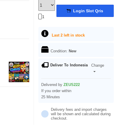
Login Slot Qris
1
Last 2 left in stock
Condition:
New
Deliver To
Indonesia
Change
Delivered by
ZEUS222
If you order within
25 Minutes
Delivery fees and import charges
will be shown and calculated during
checkout.