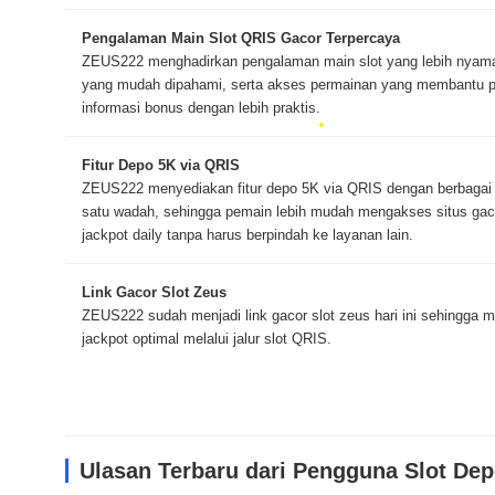
Pengalaman Main Slot QRIS Gacor Terpercaya
ZEUS222 menghadirkan pengalaman main slot yang lebih nyaman 
yang mudah dipahami, serta akses permainan yang membantu p
informasi bonus dengan lebih praktis.
Fitur Depo 5K via QRIS
ZEUS222 menyediakan fitur depo 5K via QRIS dengan berbagai p
satu wadah, sehingga pemain lebih mudah mengakses situs gac
jackpot daily tanpa harus berpindah ke layanan lain.
Link Gacor Slot Zeus
ZEUS222 sudah menjadi link gacor slot zeus hari ini sehingga 
jackpot optimal melalui jalur slot QRIS.
Ulasan Terbaru dari Pengguna Slot Dep