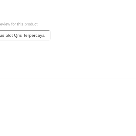
 review for this product
us Slot Qris Terpercaya
ating!
eviews.
es ZEUS222 juga mudah dipahami, jadi lebih enak main slot qris tanpa 