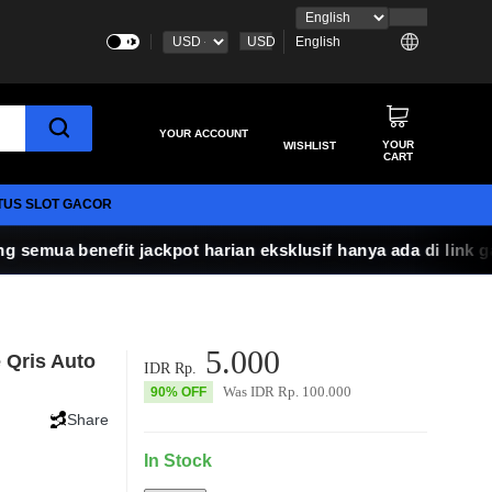
USD
English
YOUR ACCOUNT
YOUR
WISHLIST
CART
TUS SLOT GACOR
nefit jackpot harian eksklusif hanya ada di link gacor slot 
5.000
 Qris Auto
IDR Rp.
Was
IDR Rp.
100.000
90% OFF
Share
In Stock
Login Slot Qris