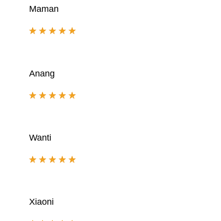
Maman
selian murah, slot 5000 juga ternyata gacor bisa untuk wit
Anang
Slot qris cukup beragam dan semuanya tersusun jelas. Saya
Wanti
Yang saya suka bukan cuma layanan bantuannya, tetapi jug
Xiaoni