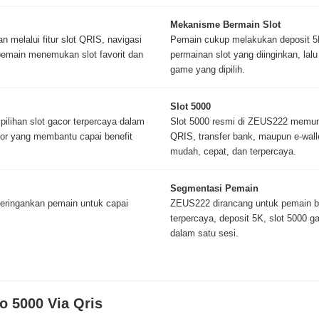
Mekanisme Bermain Slot
melalui fitur slot QRIS, navigasi
Pemain cukup melakukan deposit 5K
emain menemukan slot favorit dan
permainan slot yang diinginkan, la
game yang dipilih.
Slot 5000
ilihan slot gacor terpercaya dalam
Slot 5000 resmi di ZEUS222 memun
or yang membantu capai benefit
QRIS, transfer bank, maupun e-wall
mudah, cepat, dan terpercaya.
Segmentasi Pemain
meringankan pemain untuk capai
ZEUS222 dirancang untuk pemain ba
terpercaya, deposit 5K, slot 5000 
dalam satu sesi.
o 5000 Via Qris