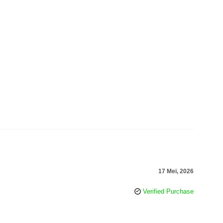
17 Mei, 2026
Verified Purchase
harus mencari informasi dari banyak tempat.