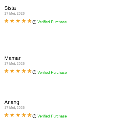
Sista
17 Mei, 2026
Verified Purchase
Yang pertama saya lihat justru slot 5000 nya. Selain itu akses
ZEUS222 juga mudah dipahami, jadi lebih enak main slot qris
tanpa harus mencari informasi dari banyak tempat.
Maman
17 Mei, 2026
Verified Purchase
selian murah, slot 5000 juga ternyata gacor bisa untuk withdraw
dengan angka yang lumayan besar.
Anang
17 Mei, 2026
Verified Purchase
Slot qris cukup beragam dan semuanya tersusun jelas. Saya lebih