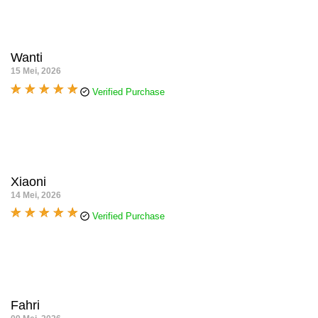
mudah menentukan permainan tanpa harus berpindah ke
platform lain.
Wanti
15 Mei, 2026
Verified Purchase
Yang saya suka bukan cuma layanan bantuannya, tetapi juga
cara ZEUS222 menyusun informasi akses dan program diskon
sehingga semuanya terasa lebih mudah dipahami.
Xiaoni
14 Mei, 2026
Verified Purchase
Program diskon yang tersedia cukup menarik buat saya. Nilai
tambahnya bukan hanya potongannya, tetapi karena seluruh
layanan dan permainan tersusun dalam satu platform.
Fahri