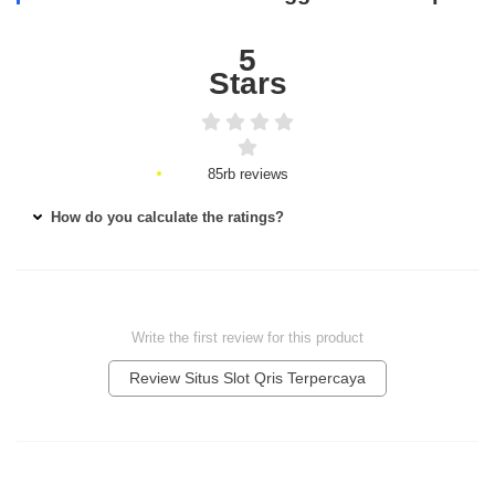
5
Stars
85rb reviews
How do you calculate the ratings?
Write the first review for this product
Review Situs Slot Qris Terpercaya
Thank you for rating!
Write a full reviews.