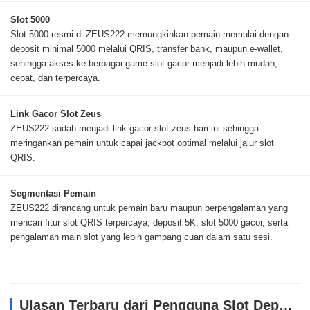
Slot 5000
Slot 5000 resmi di ZEUS222 memungkinkan pemain memulai dengan
deposit minimal 5000 melalui QRIS, transfer bank, maupun e-wallet,
sehingga akses ke berbagai game slot gacor menjadi lebih mudah,
cepat, dan terpercaya.
Link Gacor Slot Zeus
ZEUS222 sudah menjadi link gacor slot zeus hari ini sehingga
meringankan pemain untuk capai jackpot optimal melalui jalur slot
QRIS.
Segmentasi Pemain
ZEUS222 dirancang untuk pemain baru maupun berpengalaman yang
mencari fitur slot QRIS terpercaya, deposit 5K, slot 5000 gacor, serta
pengalaman main slot yang lebih gampang cuan dalam satu sesi.
Ulasan Terbaru dari Pengguna Slot Depo 5000 Via Qris