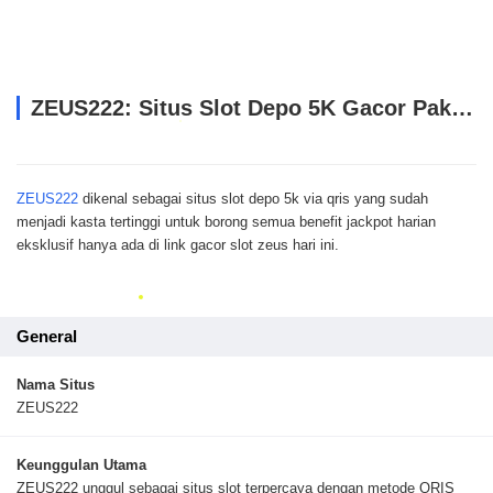
ZEUS222: Situs Slot Depo 5K Gacor Pake Qris Auto Capai Benefit Jackpot Daily
ZEUS222
dikenal sebagai situs slot depo 5k via qris yang sudah
menjadi kasta tertinggi untuk borong semua benefit jackpot harian
eksklusif hanya ada di link gacor slot zeus hari ini.
General
Nama Situs
ZEUS222
Keunggulan Utama
ZEUS222 unggul sebagai situs slot terpercaya dengan metode QRIS