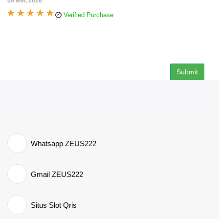
09 Mei, 2026
Verified Purchase
Saya lebih sering membuka ZEUS222 karena navigasinya
sederhana dan informasi slot qris mudah ditemukan. Buat saya
itu lebih penting daripada tampilan yang berlebihan.
Submit
Whatsapp ZEUS222
Gmail ZEUS222
Situs Slot Qris