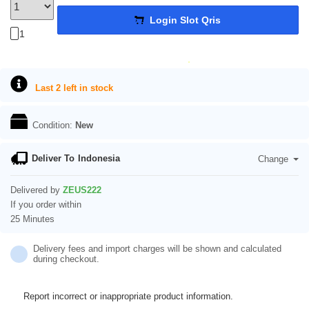
Login Slot Qris
1
Last 2 left in stock
Condition:
New
Deliver To
Indonesia
Change
Delivered by
ZEUS222
If you order within
25 Minutes
Delivery fees and import charges will be shown and calculated
during checkout.
Report incorrect or inappropriate product information.