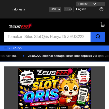
Indonesia
USD
English
ZEUS222
ri ini.
ZEUS222 dikenal sebagai situs slot depo 5k via qris yang sud