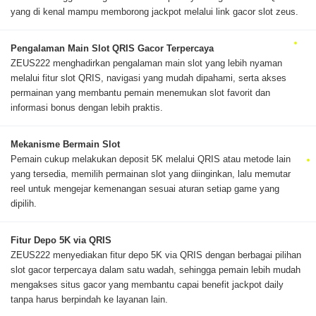
yang di kenal mampu memborong jackpot melalui link gacor slot zeus.
Pengalaman Main Slot QRIS Gacor Terpercaya
ZEUS222 menghadirkan pengalaman main slot yang lebih nyaman
melalui fitur slot QRIS, navigasi yang mudah dipahami, serta akses
permainan yang membantu pemain menemukan slot favorit dan
informasi bonus dengan lebih praktis.
Mekanisme Bermain Slot
Pemain cukup melakukan deposit 5K melalui QRIS atau metode lain
yang tersedia, memilih permainan slot yang diinginkan, lalu memutar
reel untuk mengejar kemenangan sesuai aturan setiap game yang
dipilih.
Fitur Depo 5K via QRIS
ZEUS222 menyediakan fitur depo 5K via QRIS dengan berbagai pilihan
slot gacor terpercaya dalam satu wadah, sehingga pemain lebih mudah
mengakses situs gacor yang membantu capai benefit jackpot daily
tanpa harus berpindah ke layanan lain.