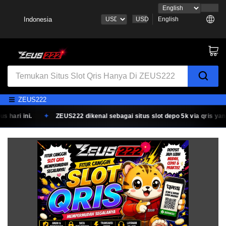
Indonesia
USD
English
ZEUS222
i ini.
ZEUS222 dikenal sebagai situs slot depo 5k via qris yang suda