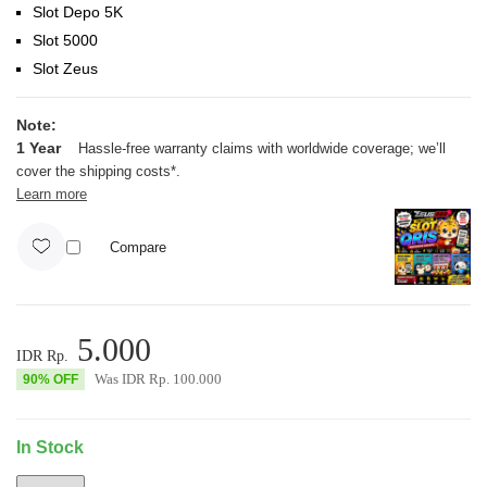
Slot Depo 5K
Slot 5000
Slot Zeus
Note:
1 Year
Hassle-free warranty claims with worldwide coverage; we’ll
cover the shipping costs*.
Learn more
Compare
5.000
IDR Rp.
Was
IDR Rp.
100.000
90% OFF
In Stock
Login Slot Qris