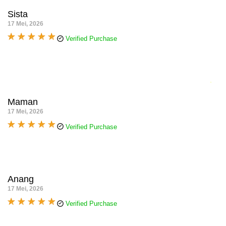
Sista
17 Mei, 2026
Verified Purchase
Yang pertama saya lihat justru slot 5000 nya. Selain itu akses
ZEUS222 juga mudah dipahami, jadi lebih enak main slot qris
tanpa harus mencari informasi dari banyak tempat.
Maman
17 Mei, 2026
Verified Purchase
selian murah, slot 5000 juga ternyata gacor bisa untuk withdraw
dengan angka yang lumayan besar.
Anang
17 Mei, 2026
Verified Purchase
Slot qris cukup beragam dan semuanya tersusun jelas. Saya lebih