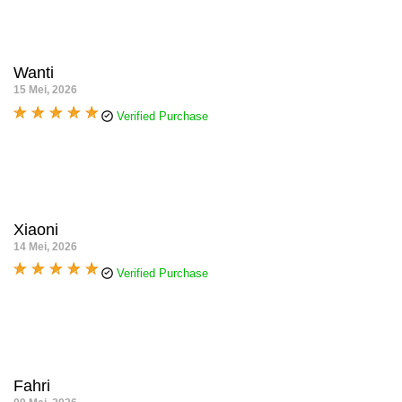
mudah menentukan permainan tanpa harus berpindah ke
platform lain.
Wanti
15 Mei, 2026
Verified Purchase
Yang saya suka bukan cuma layanan bantuannya, tetapi juga
cara ZEUS222 menyusun informasi akses dan program diskon
sehingga semuanya terasa lebih mudah dipahami.
Xiaoni
14 Mei, 2026
Verified Purchase
Program diskon yang tersedia cukup menarik buat saya. Nilai
tambahnya bukan hanya potongannya, tetapi karena seluruh
layanan dan permainan tersusun dalam satu platform.
Fahri