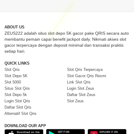
ABOUT US
ZEUS222 adalah situs slot depo 5K gacor pake QRIS secara auto
membantu pemain capai benefit jackpot daily. Nikmati akses slot
gacor terpercaya dengan deposit minimal dan transaksi praktis
setiap hari.
QUICK LINKS
Slot Qris
Slot Qris Terpercaya
Slot Depo 5K
Slot Gacor Qris Resmi
Slot 5000
Link Slot Qris
Situs Slot Qris
Login Slot Zeus
Slot Depo 5k
Daftar Slot Zeus
Login Slot Qris
Slot Zeus
Daftar Slot Qris
Alternatif Slot Qris
DOWNLOAD OUR APP