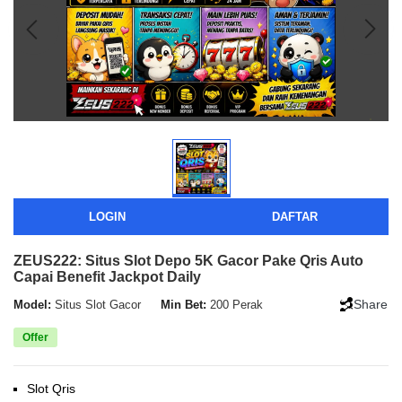
LOGIN
DAFTAR
ZEUS222: Situs Slot Depo 5K Gacor Pake Qris Auto
Capai Benefit Jackpot Daily
Share
Model:
Situs Slot Gacor
Min Bet:
200 Perak
Offer
Slot Qris