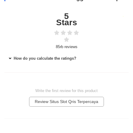
5
Stars
85rb reviews
How do you calculate the ratings?
Write the first review for this product
Review Situs Slot Qris Terpercaya
Thank you for rating!
Write a full reviews.