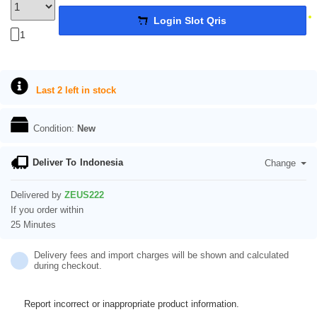
Login Slot Qris
1
Last 2 left in stock
Condition:
New
Deliver To
Indonesia
Change
Delivered by
ZEUS222
If you order within
25 Minutes
Delivery fees and import charges will be shown and calculated
during checkout.
Report incorrect or inappropriate product information.