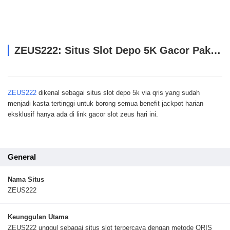
ZEUS222: Situs Slot Depo 5K Gacor Pake Qris Auto Capai Benefit Jackpot Daily
ZEUS222
dikenal sebagai situs slot depo 5k via qris yang sudah
menjadi kasta tertinggi untuk borong semua benefit jackpot harian
eksklusif hanya ada di link gacor slot zeus hari ini.
General
Nama Situs
ZEUS222
Keunggulan Utama
ZEUS222 unggul sebagai situs slot terpercaya dengan metode QRIS