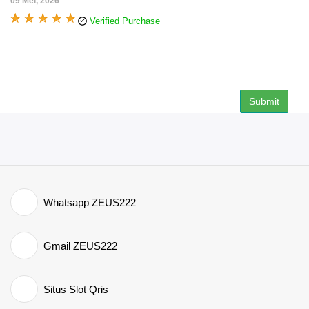
09 Mei, 2026
Verified Purchase
Saya lebih sering membuka ZEUS222 karena navigasinya
sederhana dan informasi slot qris mudah ditemukan. Buat saya
itu lebih penting daripada tampilan yang berlebihan.
Submit
Whatsapp ZEUS222
Gmail ZEUS222
Situs Slot Qris