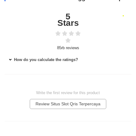
5
Stars
85rb reviews
How do you calculate the ratings?
Write the first review for this product
Review Situs Slot Qris Terpercaya
Thank you for rating!
Write a full reviews.