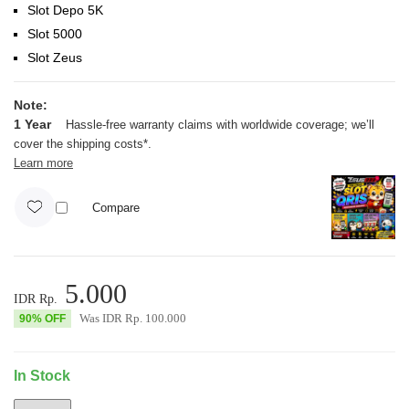
Slot Depo 5K
Slot 5000
Slot Zeus
Note:
1 Year
Hassle-free warranty claims with worldwide coverage; we’ll
cover the shipping costs*.
Learn more
Compare
5.000
IDR Rp.
Was
IDR Rp.
100.000
90% OFF
In Stock
Login Slot Qris